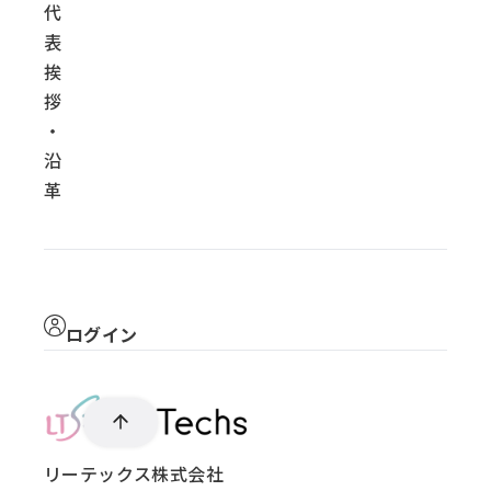
代
表
挨
拶
・
沿
革
ログイン
リーテックス株式会社