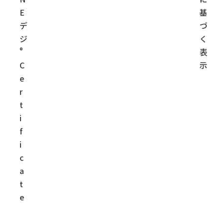
E
基
デ
づ
ジ
く
®
表
C
示
e
r
t
i
f
i
c
a
t
e