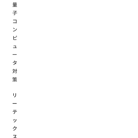
量
子
コ
ン
ピ
ュ
ー
タ
対
策
リ
ー
テ
ッ
ク
ス