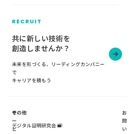
RECRUIT
グ
ル
共に新しい技術を
ー
創造しませんか？
プ
リ
未来を形づくる、リーディングカンパニー
ン
で
ク
キャリアを積もう
サ
その他
お
ー
問
デジタル証明研究会
ビ
い