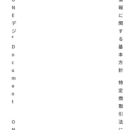
N
報
E
に
デ
関
ジ
す
®
る
D
基
o
本
c
方
u
針
m
特
e
定
n
商
t
取
引
O
法
N
に