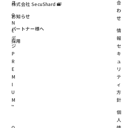
ス
合
株式会社 SecuShard
わ
O
お知らせ
せ
N
パートナー様へ
E
情
デ
報
採用
ジ
セ
P
キ
R
ュ
E
リ
M
テ
I
ィ
U
方
M
針
™
個
人
O
情