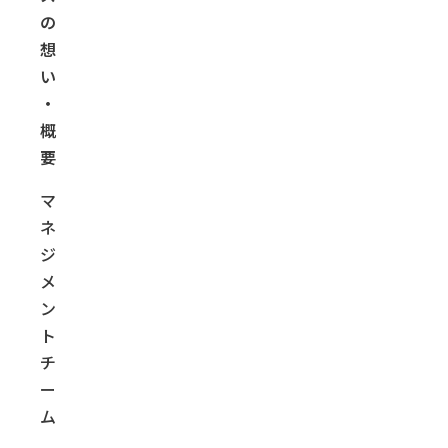
の
想
い
・
概
要
マ
ネ
ジ
メ
ン
ト
チ
ー
ム