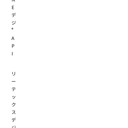
E
デ
ジ
®
A
P
I
リ
ー
テ
ッ
ク
ス
デ
ジ