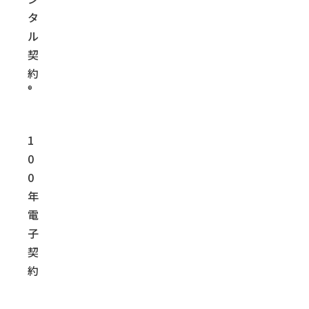
タ
ル
契
約
®
1
0
0
年
電
子
契
約