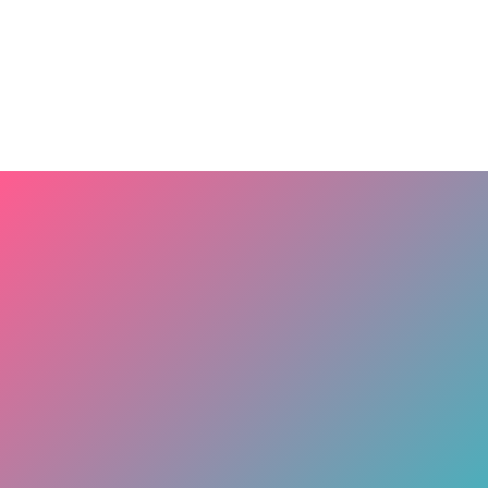
CorporateGuide_Recruit_20260804