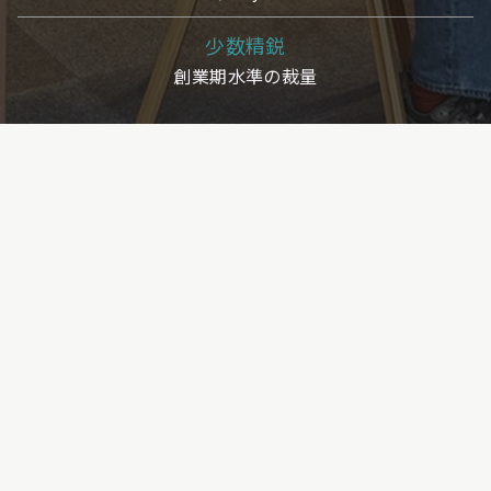
少数精鋭
創業期水準の裁量