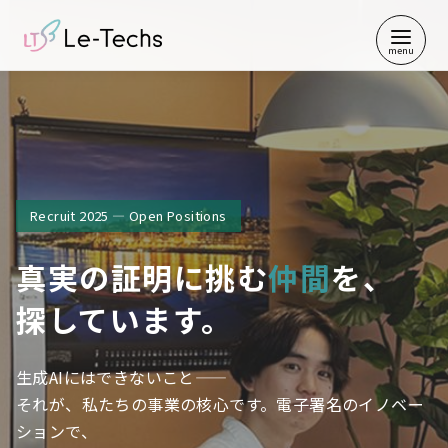
コ
ン
テ
ン
ツ
へ
移
動
Recruit 2025 — Open Positions
真実の証明に
挑む
仲間
を、
探しています。
生成AIにはできないこと——
それが、私たちの事業の核心です。電子署名のイノベー
ションで、