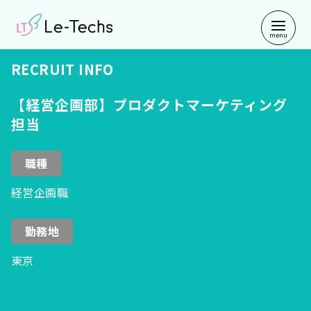
コ
ン
テ
ン
RECRUIT INFO
ツ
へ
【経営企画部】プロダクトマーケティング
移
担当
動
職種
経営企画職
勤務地
東京