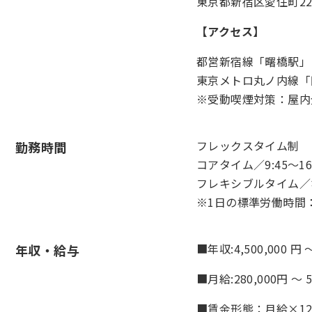
東京都新宿区愛住町22
【
アクセス
】
都営新宿線「曙橋駅」
東京メトロ丸ノ内線「
※受動喫煙対策：屋内
フレックスタイム制
勤務時間
コアタイム／9:45～16:
フレキシブルタイム／
※1日の標準労働時間
■年収:4,500,000 円 ～
年収・給与
■月給:280,000円 ～ 5
■賃金形態：月給×1