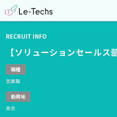
コ
ン
テ
ン
ツ
RECRUIT INFO
へ
移
【ソリューションセールス
動
職種
営業職
勤務地
東京