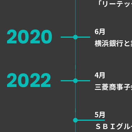
「
リーテッ
2020
6月
横浜銀行と
2022
4月
三菱商事子
5月
ＳＢＩグル