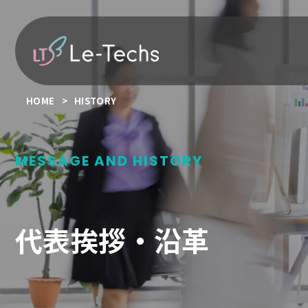
コ
ン
テ
ン
ツ
へ
HOME
HISTORY
移
動
MESSAGE AND HISTORY
代表挨拶・沿革