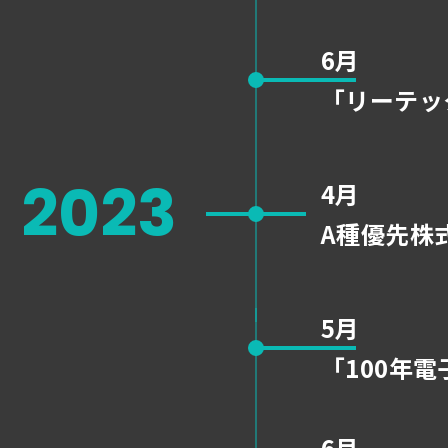
6月
「
リーテッ
2023
4月
A種優先株
5月
「100年
6月