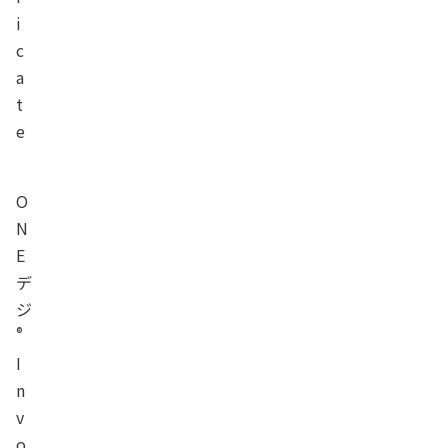
i
c
a
t
e
O
N
E
デ
ジ
®
I
n
v
o