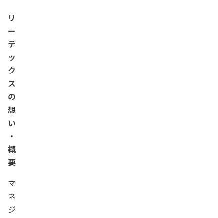
リ
ー
テ
ッ
ク
ス
の
想
い
・
概
要
マ
ネ
ジ