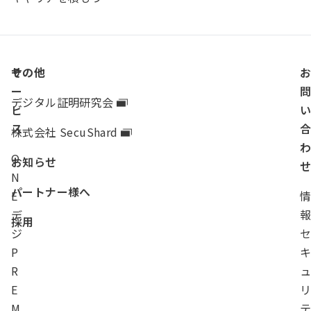
ク
サ
その他
ー
デジタル証明研究会
ビ
ス
株式会社 SecuShard
O
お知らせ
N
パートナー様へ
E
デ
採用
ジ
P
R
E
M