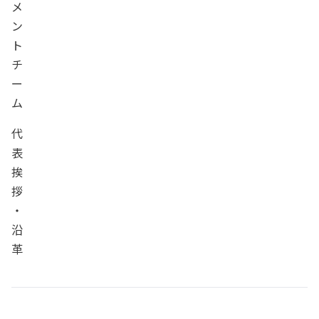
メ
ン
ト
チ
ー
ム
代
表
挨
拶
・
沿
革