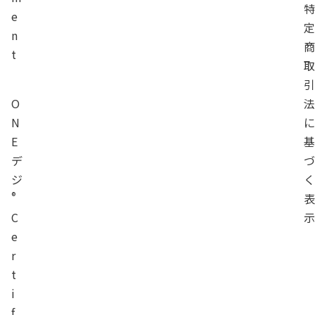
e
n
t
O
N
E
デ
ジ
®
C
e
r
t
i
f