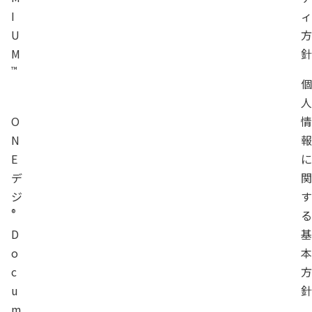
I
U
M
™
O
N
E
デ
ジ
®
D
o
c
u
m