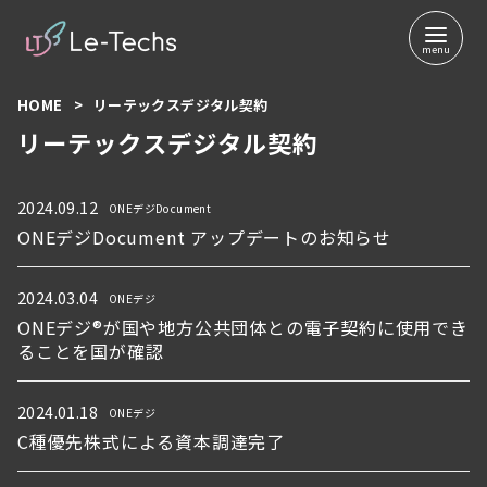
コ
HOME
リーテックスデジタル契約
ン
リーテックスデジタル契約
テ
ン
ツ
2024.09.12
ONEデジDocument
へ
ONEデジDocument アップデートのお知らせ
移
動
2024.03.04
ONEデジ
ONEデジ®が国や地方公共団体との電子契約に使用でき
ることを国が確認
2024.01.18
ONEデジ
C種優先株式による資本調達完了