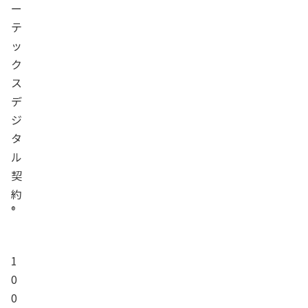
ー
テ
ッ
ク
ス
デ
ジ
タ
ル
契
約
®
1
0
0