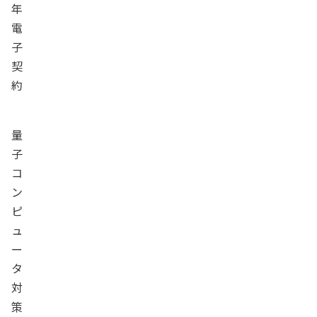
年
電
子
契
約
量
子
コ
ン
ピ
ュ
ー
タ
対
策