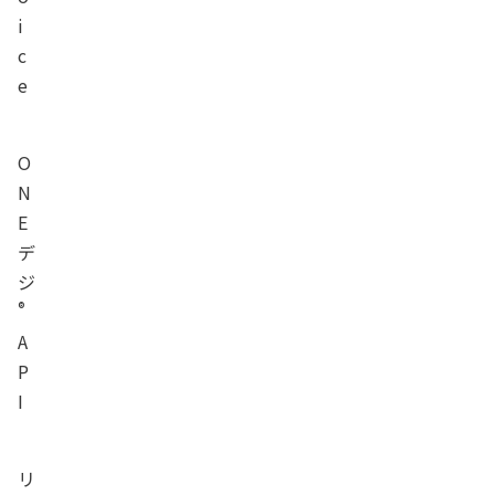
i
c
e
O
N
E
デ
ジ
®
A
P
I
リ