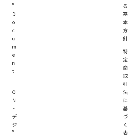
®
る
D
基
o
本
c
方
u
針
m
特
e
定
n
商
t
取
引
O
法
N
に
E
基
デ
づ
ジ
く
®
表