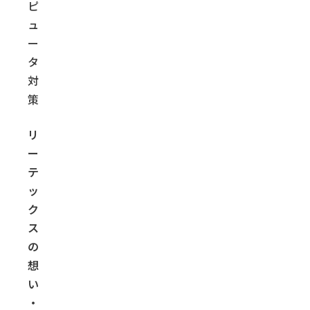
ピ
ュ
ー
タ
対
策
リ
ー
テ
ッ
ク
ス
の
想
い
・