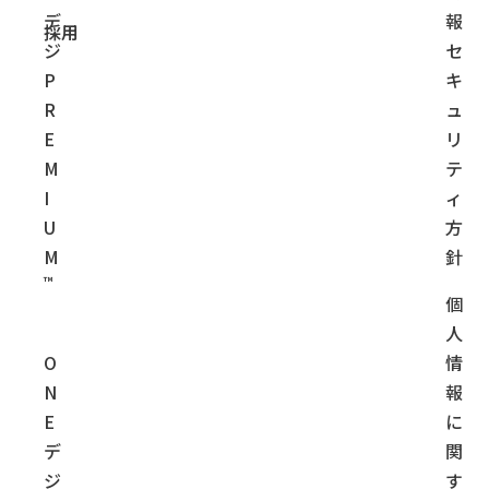
デ
報
採用
ジ
セ
P
キ
R
ュ
E
リ
M
テ
I
ィ
U
方
M
針
™
個
人
O
情
N
報
E
に
デ
関
ジ
す