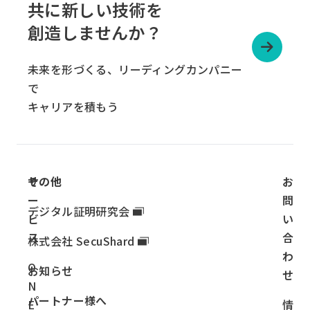
ル
共に新しい技術を
ー
創造しませんか？
プ
リ
未来を形づくる、リーディングカンパニー
ン
で
ク
キャリアを積もう
サ
その他
お
ー
問
デジタル証明研究会
ビ
い
ス
合
株式会社 SecuShard
わ
O
お知らせ
せ
N
パートナー様へ
E
情