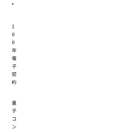
®
1
0
0
年
電
子
契
約
量
子
コ
ン