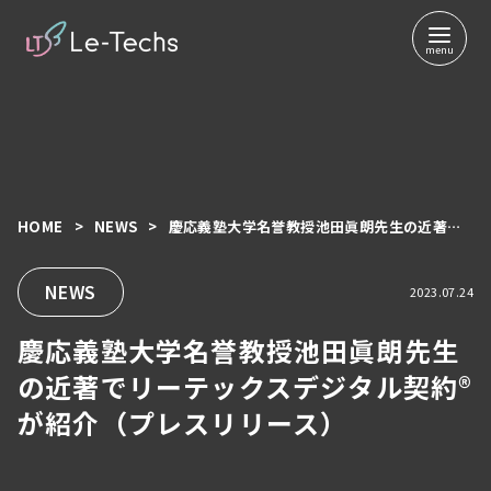
HOME
NEWS
慶応義塾大学名誉教授池田眞朗先生の近著でリーテックスデジタル契約®が紹介（プレスリリース）
コ
ン
テ
NEWS
2023.07.24
ン
慶応義塾大学名誉教授池田眞朗先生
ツ
へ
の近著でリーテックスデジタル契約®
移
が紹介（プレスリリース）
動