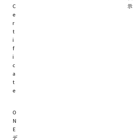
C
示
e
r
t
i
f
i
c
a
t
e
O
N
E
デ