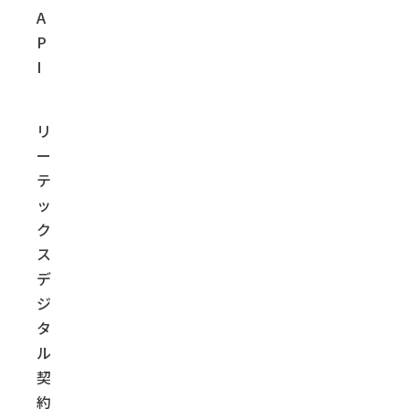
A
P
I
リ
ー
テ
ッ
ク
ス
デ
ジ
タ
ル
契
約