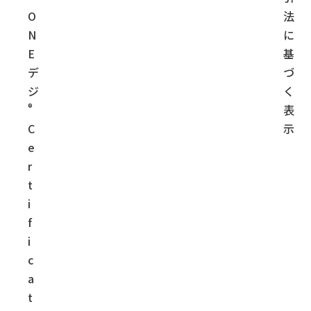
O
法
N
に
E
基
デ
づ
ジ
く
®
表
C
示
e
r
t
i
f
i
c
a
t