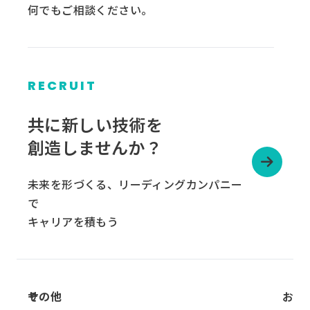
何でもご相談ください。
RECRUIT
グ
ル
共に新しい技術を
ー
創造しませんか？
プ
リ
未来を形づくる、リーディングカンパニー
ン
で
ク
キャリアを積もう
サ
その他
お