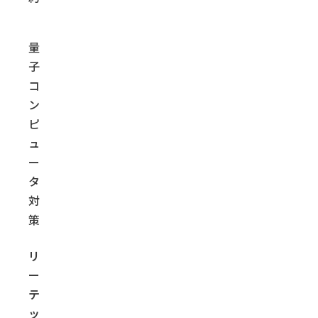
量
子
コ
ン
ピ
ュ
ー
タ
対
策
リ
ー
テ
ッ