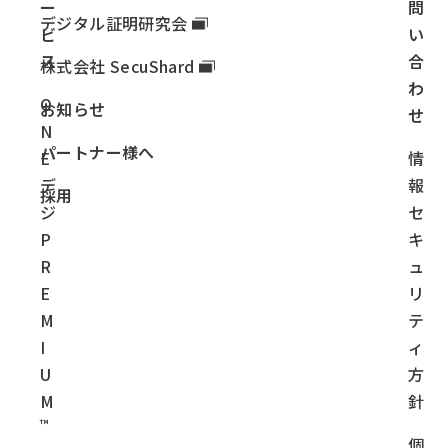
ー
問
デジタル証明研究会
ビ
い
ス
合
株式会社 SecuShard
わ
O
お知らせ
せ
N
パートナー様へ
E
情
デ
報
採用
ジ
セ
P
キ
R
ュ
E
リ
M
テ
I
ィ
U
方
M
針
™
個