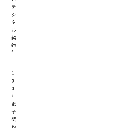
デ
ジ
タ
ル
契
約
®
1
0
0
年
電
子
契
約