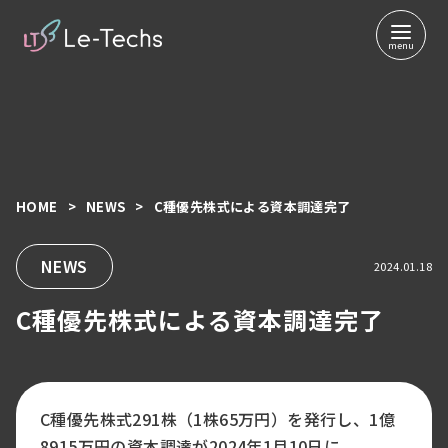
HOME
NEWS
C種優先株式による資本調達完了
コ
ン
テ
NEWS
2024.01.18
ン
C種優先株式による資本調達完了
ツ
へ
移
動
C種優先株式291株（1株65万円）を発行し、1億
8915万円の資本調達が2024年1月10日に