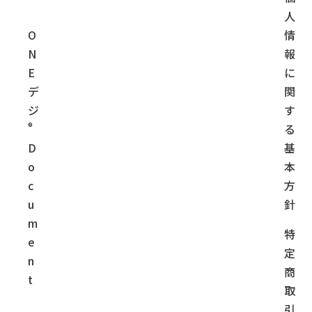
人
O
情
N
報
E
に
デ
関
ジ
す
®
る
D
基
o
本
c
方
u
針
m
特
e
定
n
商
t
取
引