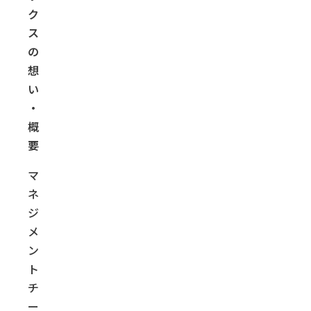
ク
ス
の
想
い
・
概
要
マ
ネ
ジ
メ
ン
ト
チ
ー