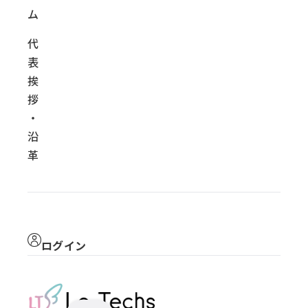
ム
代
表
挨
拶
・
沿
革
ログイン