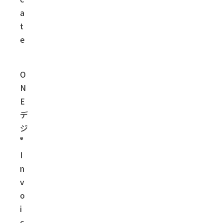
a
t
e
O
N
E
デ
ジ
®
I
n
v
o
i
c