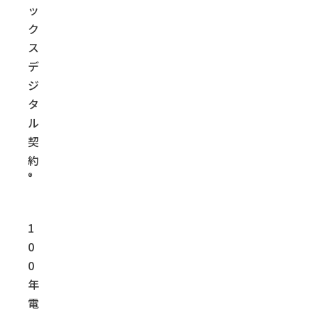
ッ
ク
ス
デ
ジ
タ
ル
契
約
®
1
0
0
年
電