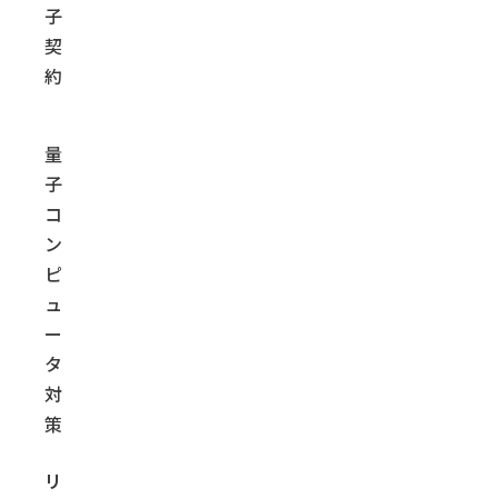
子
契
約
量
子
コ
ン
ピ
ュ
ー
タ
対
策
リ