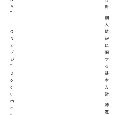
M
針
™
個
人
O
情
N
報
E
に
デ
関
ジ
す
®
る
D
基
o
本
c
方
u
針
m
特
e
定
n