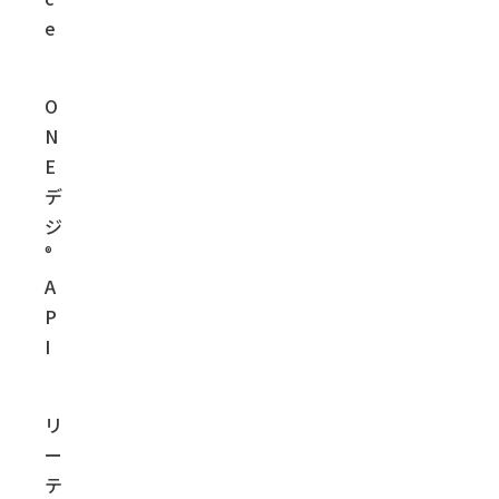
e
O
N
E
デ
ジ
®
A
P
I
リ
ー
テ