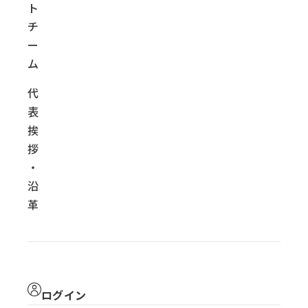
ト
チ
ー
ム
代
表
挨
拶
・
沿
革
ログイン