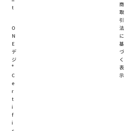
商
t
取
引
O
法
N
に
E
基
デ
づ
ジ
く
®
表
C
示
e
r
t
i
f
i
c