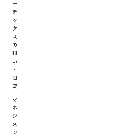
ー
テ
ッ
ク
ス
の
想
い
・
概
要
マ
ネ
ジ
メ
ン