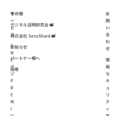
サ
その他
お
ー
問
デジタル証明研究会
ビ
い
ス
合
株式会社 SecuShard
わ
O
お知らせ
せ
N
パートナー様へ
E
情
デ
報
採用
ジ
セ
P
キ
R
ュ
E
リ
M
テ
I
ィ
U
方