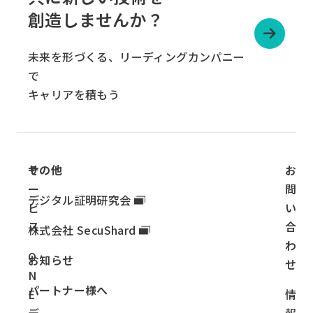
ー
創造しませんか？
プ
リ
未来を形づくる、リーディングカンパニー
ン
で
ク
キャリアを積もう
サ
その他
お
ー
問
デジタル証明研究会
ビ
い
ス
合
株式会社 SecuShard
わ
O
お知らせ
せ
N
パートナー様へ
E
情
デ
報