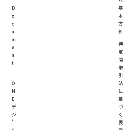
D
基
o
本
c
方
u
針
m
特
e
定
n
商
t
取
引
O
法
N
に
E
基
デ
づ
ジ
く
®
表
C
示