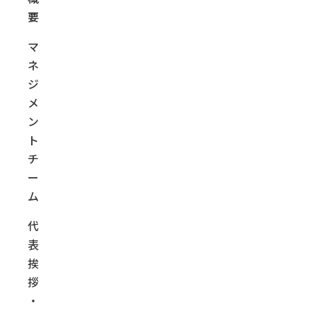
要
マ
ネ
ジ
メ
ン
ト
チ
ー
ム
代
表
挨
拶
・