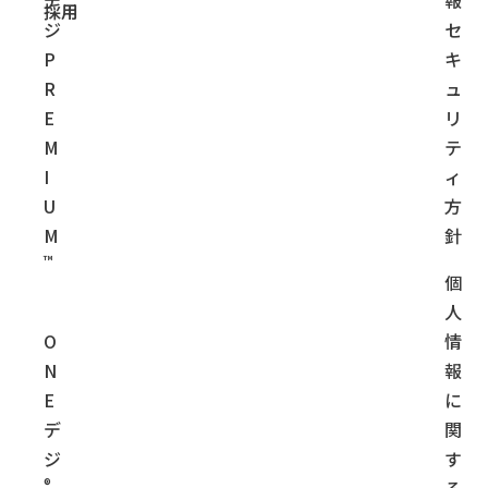
採用
ジ
セ
P
キ
R
ュ
E
リ
M
テ
I
ィ
U
方
M
針
™
個
人
O
情
N
報
E
に
デ
関
ジ
す
®
る