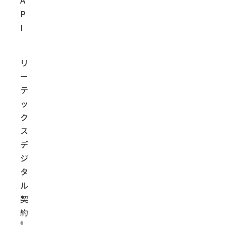
P
I
リ
ー
テ
ッ
ク
ス
デ
ジ
タ
ル
契
約
®