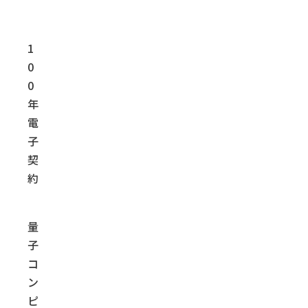
1
0
0
年
電
子
契
約
量
子
コ
ン
ピ