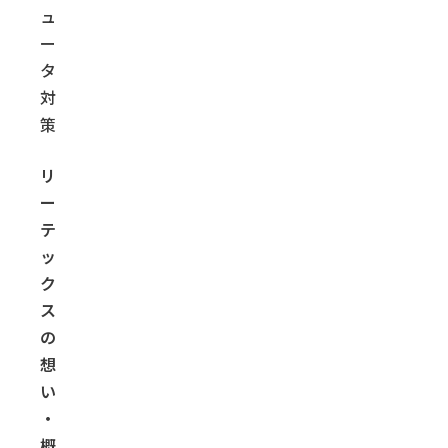
ュ
ー
タ
対
策
リ
ー
テ
ッ
ク
ス
の
想
い
・
概