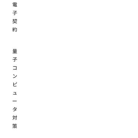
電
子
契
約
量
子
コ
ン
ピ
ュ
ー
タ
対
策