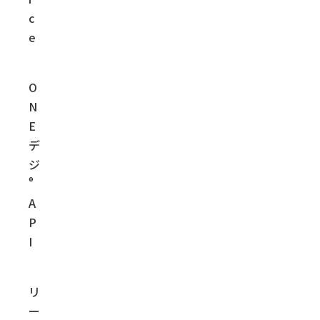
c
e
O
N
E
デ
ジ
®
A
P
I
リ
ー