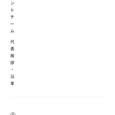
ン
ト
チ
ー
ム
代
表
挨
拶
・
沿
革