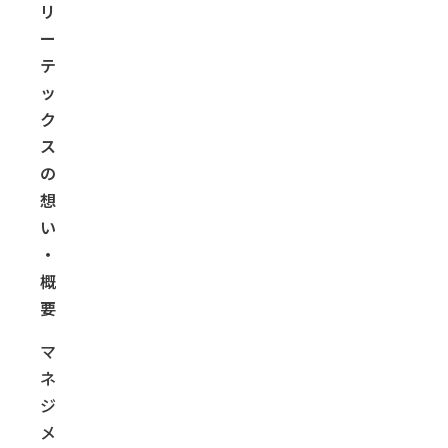
リ
ー
テ
ッ
ク
ス
の
想
い
・
概
要
マ
ネ
ジ
メ