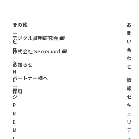
サ
その他
お
ー
問
デジタル証明研究会
ビ
い
ス
合
株式会社 SecuShard
わ
O
お知らせ
せ
N
パートナー様へ
E
情
デ
報
採用
ジ
セ
P
キ
R
ュ
E
リ
M
テ
I
ィ