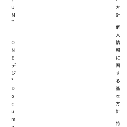
U
方
M
針
™
個
人
O
情
N
報
E
に
デ
関
ジ
す
®
る
D
基
o
本
c
方
u
針
m
特
e