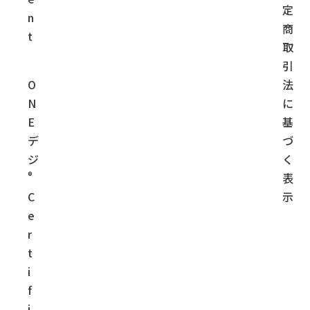
定
n
商
t
取
引
O
法
N
に
E
基
デ
づ
ジ
く
®
表
C
示
e
r
t
i
f
i