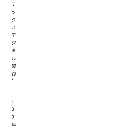
テ
ッ
ク
ス
デ
ジ
タ
ル
契
約
®
1
0
0
年