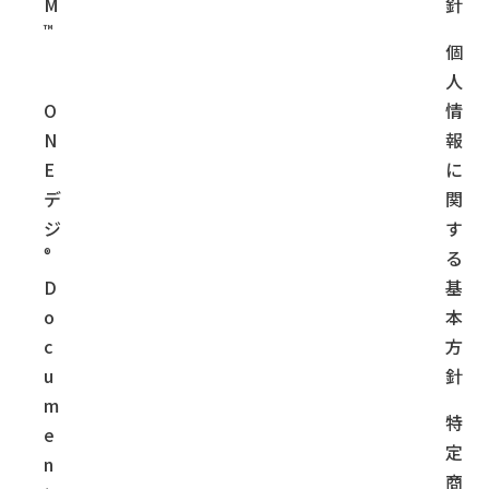
M
針
™
個
人
O
情
N
報
E
に
デ
関
ジ
す
®
る
D
基
o
本
c
方
u
針
m
特
e
定
n
商