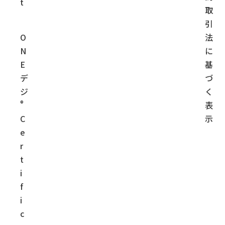
t
取
引
O
法
N
に
E
基
デ
づ
ジ
く
®
表
C
示
e
r
t
i
f
i
c