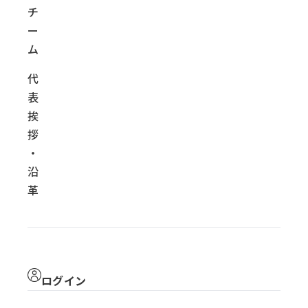
チ
ー
ム
代
表
挨
拶
・
沿
革
ログイン