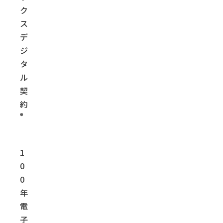
ク
ス
デ
ジ
タ
ル
契
約
®
1
0
0
年
電
子