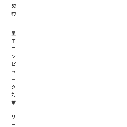
契
約
量
子
コ
ン
ピ
ュ
ー
タ
対
策
リ
ー