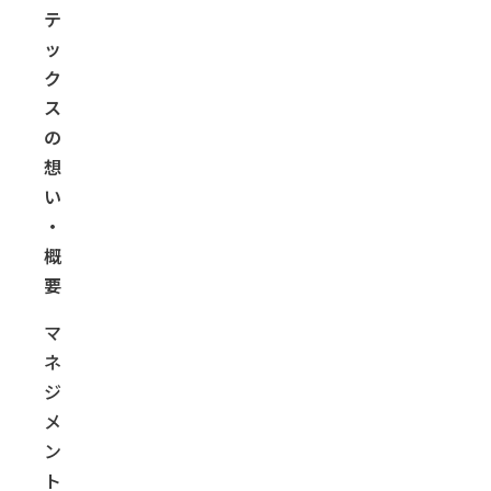
テ
ッ
ク
ス
の
想
い
・
概
要
マ
ネ
ジ
メ
ン
ト