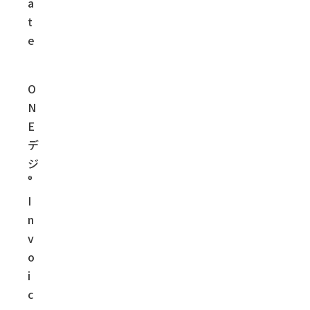
a
t
e
O
N
E
デ
ジ
®
I
n
v
o
i
c