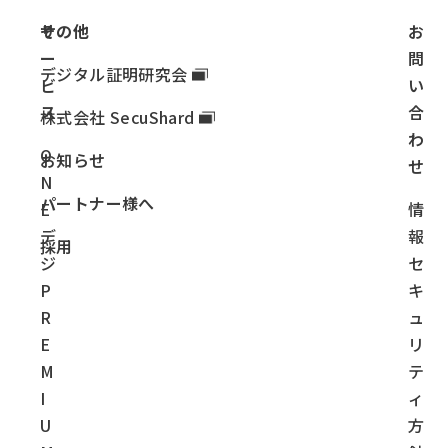
サ
その他
お
ー
問
デジタル証明研究会
ビ
い
ス
合
株式会社 SecuShard
わ
O
お知らせ
せ
N
パートナー様へ
E
情
デ
報
採用
ジ
セ
P
キ
R
ュ
E
リ
M
テ
I
ィ
U
方