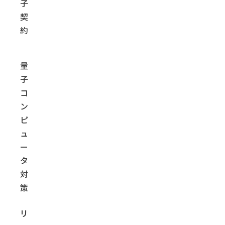
子
契
約
量
子
コ
ン
ピ
ュ
ー
タ
対
策
リ