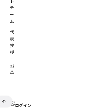
ト
チ
ー
ム
代
表
挨
拶
・
沿
革
ログイン