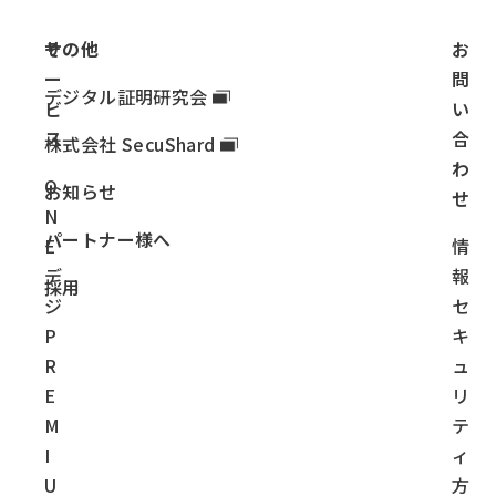
サ
その他
お
ー
問
デジタル証明研究会
ビ
い
ス
合
株式会社 SecuShard
わ
O
お知らせ
せ
N
パートナー様へ
E
情
デ
報
採用
ジ
セ
P
キ
R
ュ
E
リ
M
テ
I
ィ
U
方