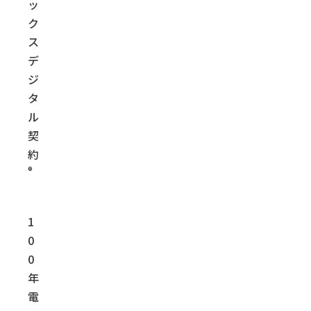
ッ
ク
ス
デ
ジ
タ
ル
契
約
®
1
0
0
年
電