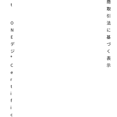
商
t
取
引
O
法
N
に
E
基
デ
づ
ジ
く
®
表
C
示
e
r
t
i
f
i
c