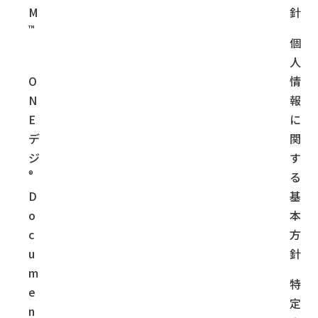
M
針
™
個
人
O
情
N
報
E
に
デ
関
ジ
す
®
る
D
基
o
本
c
方
u
針
m
特
e
定
n