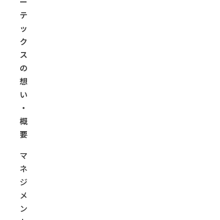
ー
テ
ッ
ク
ス
の
想
い
・
概
要
マ
ネ
ジ
メ
ン