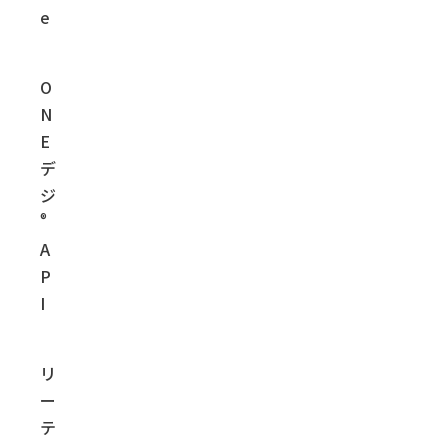
e
O
N
E
デ
ジ
®
A
P
I
リ
ー
テ