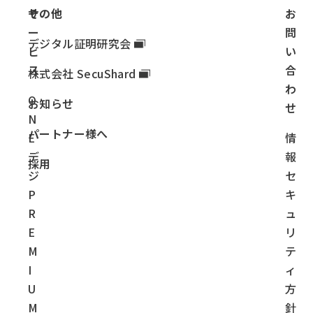
サ
その他
お
ー
問
デジタル証明研究会
ビ
い
ス
合
株式会社 SecuShard
わ
O
お知らせ
せ
N
パートナー様へ
E
情
デ
報
採用
ジ
セ
P
キ
R
ュ
E
リ
M
テ
I
ィ
U
方
M
針