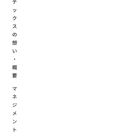
テ
ッ
ク
ス
の
想
い
・
概
要
マ
ネ
ジ
メ
ン
ト