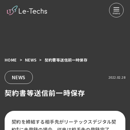
HOME
NEWS
契約書等送信前一時保存
コ
ン
テ
NEWS
2022.02.28
ン
契約書等送信前一時保存
ツ
へ
移
動
契約を締結する相手先がリーテックスデジタル契
約®︎に未登録の場合、従来は相手先の登録完了