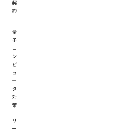
契
約
量
子
コ
ン
ピ
ュ
ー
タ
対
策
リ
ー