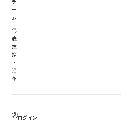
チ
ー
ム
代
表
挨
拶
・
沿
革
ログイン