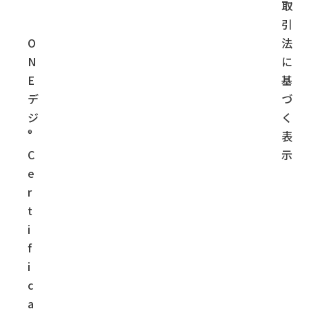
取
引
O
法
N
に
E
基
デ
づ
ジ
く
®
表
C
示
e
r
t
i
f
i
c
a