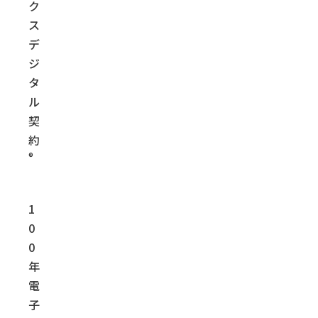
ク
ス
デ
ジ
タ
ル
契
約
®
1
0
0
年
電
子