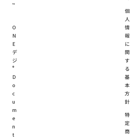
™
個
人
O
情
N
報
E
に
デ
関
ジ
す
®
る
D
基
o
本
c
方
u
針
m
特
e
定
n
商
t