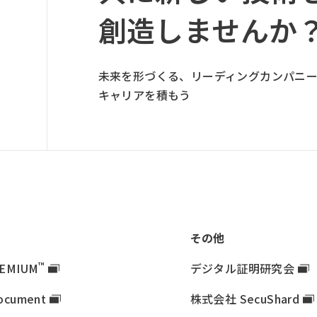
プ
創造しませんか
リ
ン
ク
未来を形づくる、リーディングカンパニ
キャリアを積もう
その他
™
EMIUM
デジタル証明研究会
ocument
株式会社 SecuShard