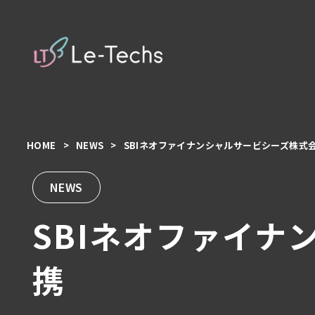
HOME
NEWS
SBIネオファイナンシャルサービシーズ株式
コ
ン
テ
NEWS
ン
SBIネオファイ
ツ
へ
移
携
動