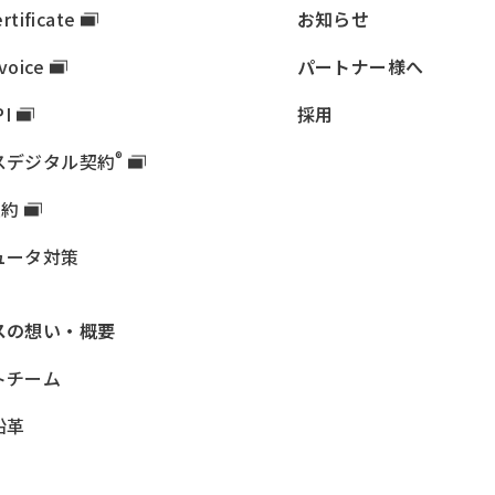
rtificate
お知らせ
nvoice
パートナー様へ
PI
採用
®
ス
デジタル契約
契約
ュータ対策
ス
の想い・概要
トチーム
沿革