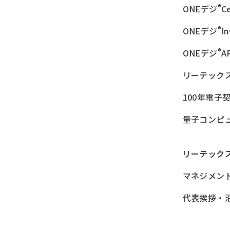
®
ONEデジ
Ce
®
ONEデジ
I
®
ONEデジ
A
リーテック
100年電子
量子コンピ
リーテック
マネジメン
代表挨拶・