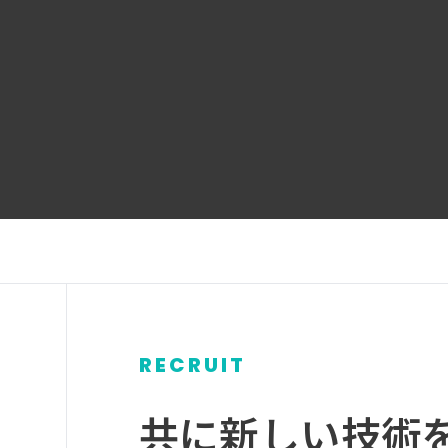
RECRUIT
グ
ル
共に新しい技術
ー