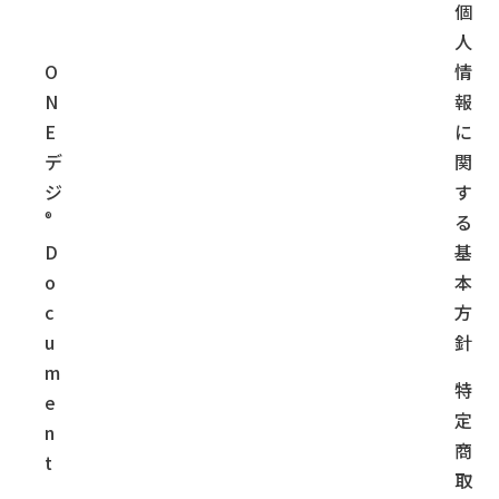
個
人
O
情
N
報
E
に
デ
関
ジ
す
®
る
D
基
o
本
c
方
u
針
m
特
e
定
n
商
t
取