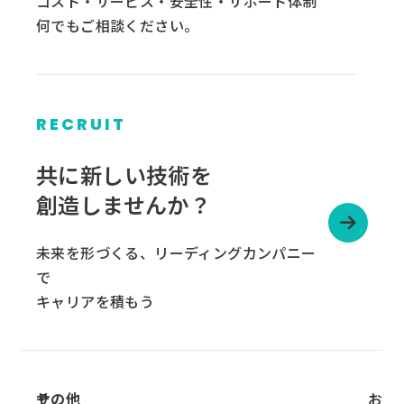
コスト・サービス・安全性・サポート体制
何でもご相談ください。
RECRUIT
グ
ル
共に新しい技術を
ー
創造しませんか？
プ
リ
未来を形づくる、リーディングカンパニー
ン
で
ク
キャリアを積もう
サ
その他
お