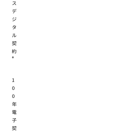
ス
デ
ジ
タ
ル
契
約
®
1
0
0
年
電
子
契