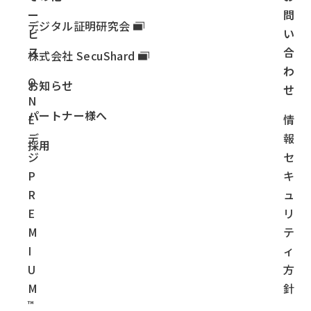
ー
問
デジタル証明研究会
ビ
い
ス
合
株式会社 SecuShard
わ
O
お知らせ
せ
N
パートナー様へ
E
情
デ
報
採用
ジ
セ
P
キ
R
ュ
E
リ
M
テ
I
ィ
U
方
M
針
™