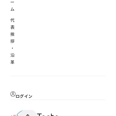
ー
ム
代
表
挨
拶
・
沿
革
ログイン