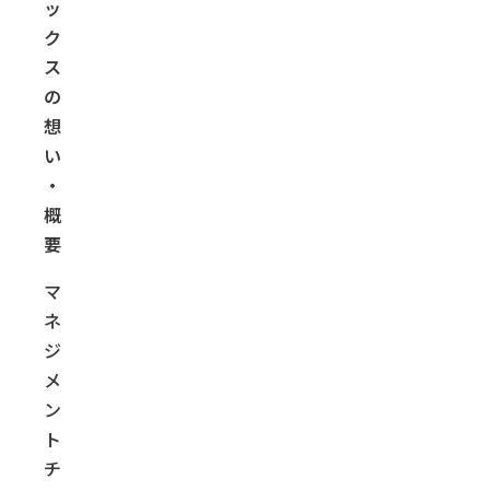
ッ
ク
ス
の
想
い
・
概
要
マ
ネ
ジ
メ
ン
ト
チ