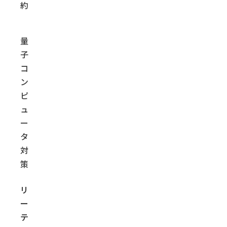
約
量
子
コ
ン
ピ
ュ
ー
タ
対
策
リ
ー
テ