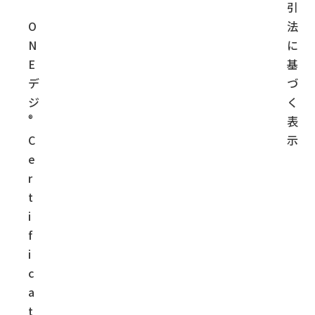
引
O
法
N
に
E
基
デ
づ
ジ
く
®
表
C
示
e
r
t
i
f
i
c
a
t