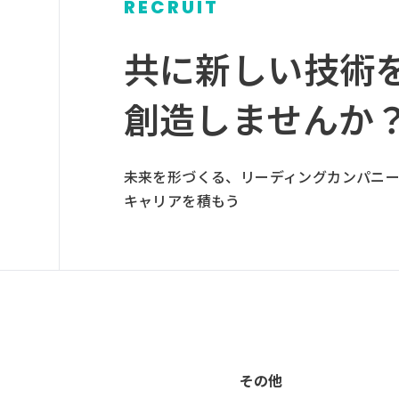
RECRUIT
グ
ル
共に新しい技術
ー
プ
創造しませんか
リ
ン
ク
未来を形づくる、リーディングカンパニ
キャリアを積もう
その他