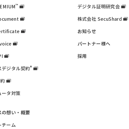
™
EMIUM
デジタル証明研究会
ocument
株式会社 SecuShard
rtificate
お知らせ
nvoice
パートナー様へ
PI
採用
®
ス
デジタル契約
契約
ュータ対策
ス
の想い・概要
トチーム