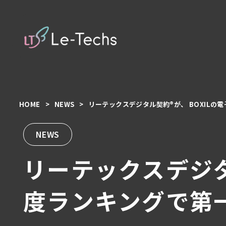
HOME
NEWS
リーテックスデジタル契約®︎が、 BOXIL
コ
ン
テ
NEWS
ン
リーテックスデジタ
ツ
へ
移
度ランキングで第
動