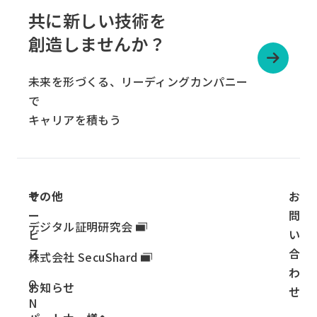
ル
共に新しい技術を
ー
創造しませんか？
プ
リ
未来を形づくる、リーディングカンパニー
ン
で
ク
キャリアを積もう
サ
その他
お
ー
問
デジタル証明研究会
ビ
い
ス
合
株式会社 SecuShard
わ
O
お知らせ
せ
N