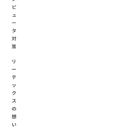
ピ
ュ
ー
タ
対
策
リ
ー
テ
ッ
ク
ス
の
想
い