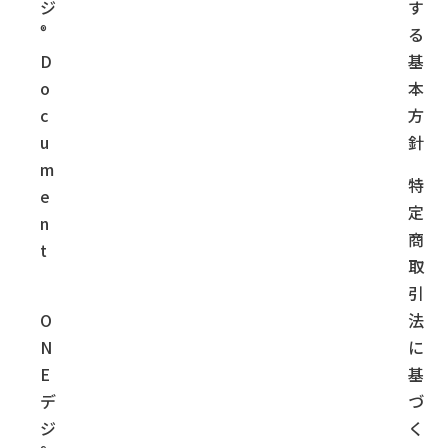
ジ
す
®
る
D
基
o
本
c
方
u
針
m
特
e
定
n
商
t
取
引
O
法
N
に
E
基
デ
づ
ジ
く