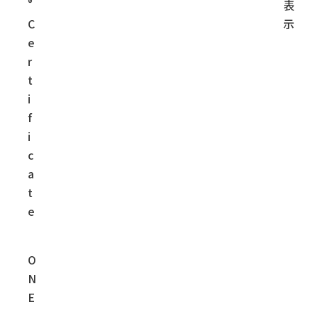
®
表
C
示
e
r
t
i
f
i
c
a
t
e
O
N
E