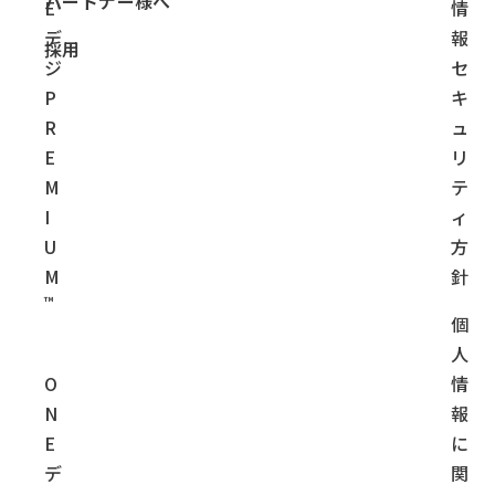
パートナー様へ
E
情
デ
報
採用
ジ
セ
P
キ
R
ュ
E
リ
M
テ
I
ィ
U
方
M
針
™
個
人
O
情
N
報
E
に
デ
関