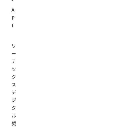
®
A
P
I
リ
ー
テ
ッ
ク
ス
デ
ジ
タ
ル
契