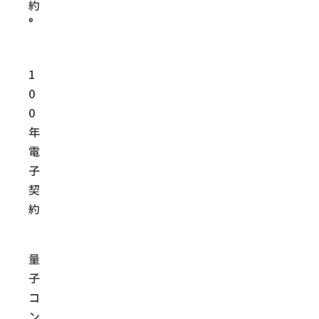
約
®
1
0
0
年
電
子
契
約
量
子
コ
ン