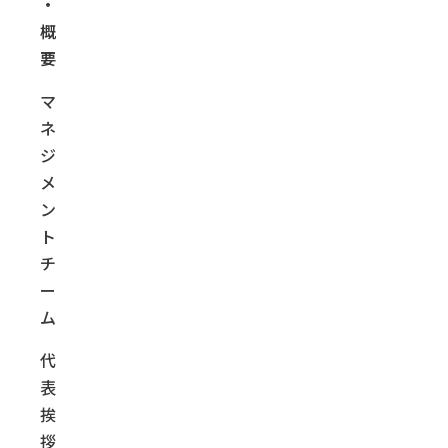
・
概
要
マ
ネ
ジ
メ
ン
ト
チ
ー
ム
代
表
挨
拶