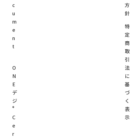
c
方
u
針
m
特
e
定
n
商
t
取
引
O
法
N
に
E
基
デ
づ
ジ
く
®
表
C
示
e
r