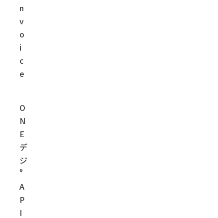
n
v
o
i
c
e
O
N
E
デ
ジ
®
A
P
I