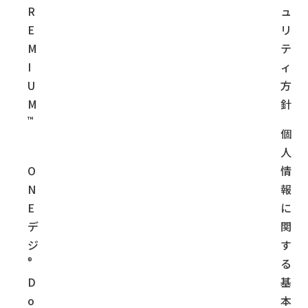
R
ュ
E
リ
M
テ
I
ィ
U
方
M
針
™
個
人
O
情
N
報
E
に
デ
関
ジ
す
®
る
D
基
o
本