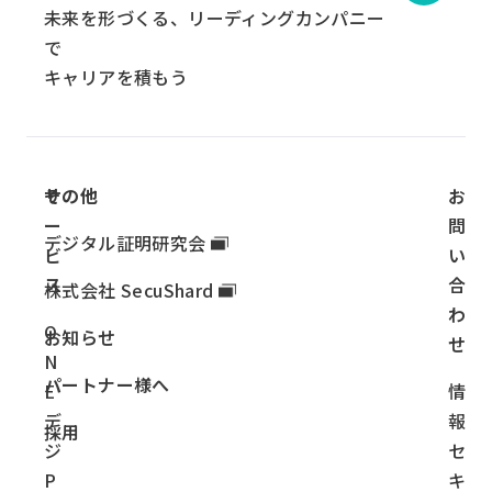
リ
未来を形づくる、リーディングカンパニー
ン
で
ク
キャリアを積もう
サ
その他
お
ー
問
デジタル証明研究会
ビ
い
ス
合
株式会社 SecuShard
わ
O
お知らせ
せ
N
パートナー様へ
E
情
デ
報
採用
ジ
セ
P
キ