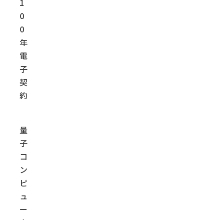
1
0
0
年
電
子
契
約
量
子
コ
ン
ピ
ュ
ー