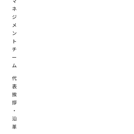
マ
ネ
ジ
メ
ン
ト
チ
ー
ム
代
表
挨
拶
・
沿
革