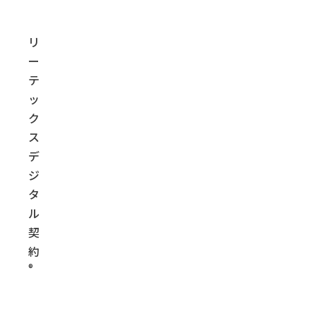
リ
ー
テ
ッ
ク
ス
デ
ジ
タ
ル
契
約
®