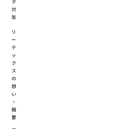
タ
対
策
リ
ー
テ
ッ
ク
ス
の
想
い
・
概
要