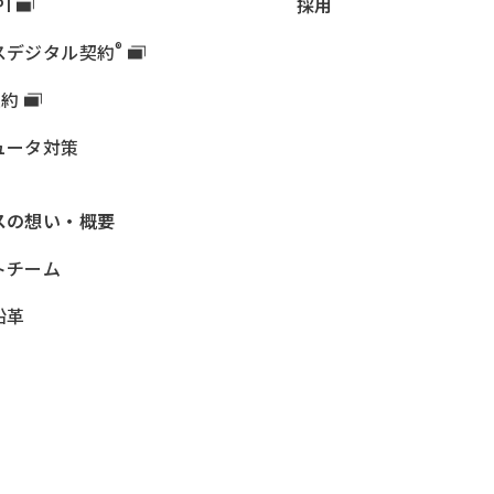
PI
採用
®
ス
デジタル契約
契約
ュータ対策
ス
の想い・概要
トチーム
沿革