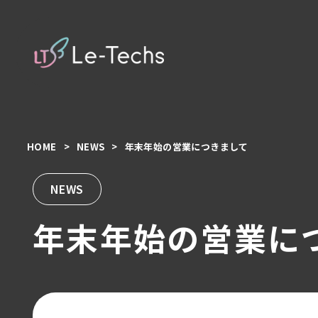
HOME
NEWS
年末年始の営業につきまして
コ
ン
テ
NEWS
ン
年末年始の営業に
ツ
へ
移
動