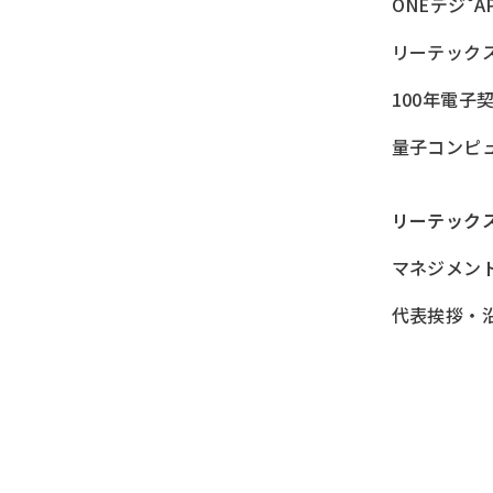
ONEデジ
A
リーテック
100年電子
量子コンピ
リーテック
マネジメン
代表挨拶・