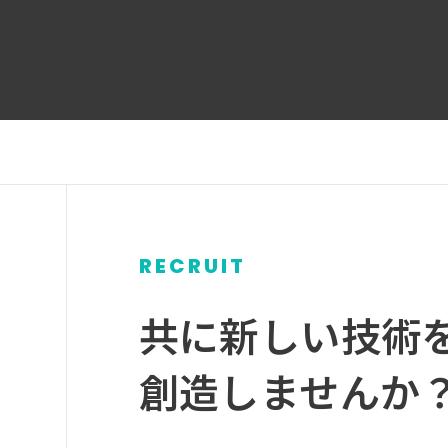
RECRUIT
グ
ル
共に新しい技術
ー
プ
創造しませんか
リ
ン
ク