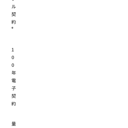
ル
契
約
®
1
0
0
年
電
子
契
約
量