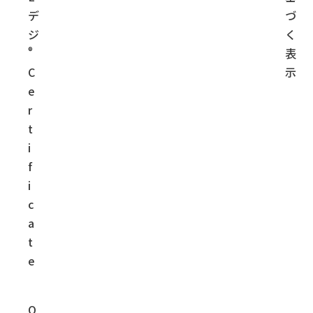
デ
づ
ジ
く
®
表
C
示
e
r
t
i
f
i
c
a
t
e
O