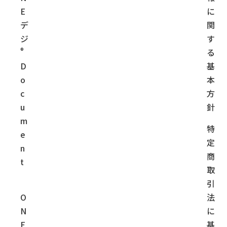
E
に
デ
関
ジ
す
®
る
D
基
o
本
c
方
u
針
m
特
e
定
n
商
t
取
引
O
法
N
に
E
基