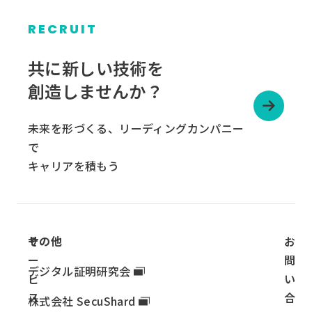
RECRUIT
グ
ル
共に新しい技術を
ー
創造しませんか？
プ
リ
未来を形づくる、リーディングカンパニー
ン
で
ク
キャリアを積もう
サ
その他
お
ー
問
デジタル証明研究会
ビ
い
ス
合
株式会社 SecuShard