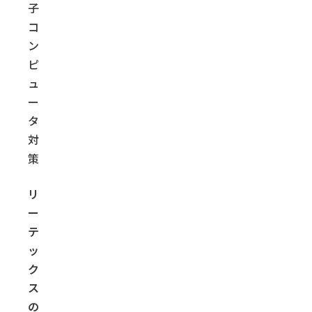
子
コ
ン
ピ
ュ
ー
タ
対
策
リ
ー
テ
ッ
ク
ス
の