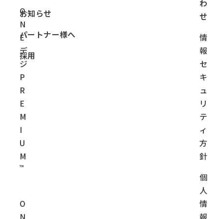
わ
O
お知らせ
せ
N
パートナー様へ
E
情
デ
報
採用
ジ
セ
P
キ
R
ュ
E
リ
M
テ
I
ィ
U
方
M
針
™
個
人
O
情
N
報