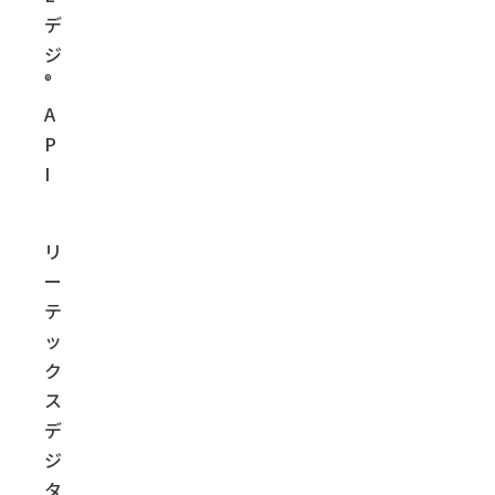
デ
ジ
®
A
P
I
リ
ー
テ
ッ
ク
ス
デ
ジ
タ