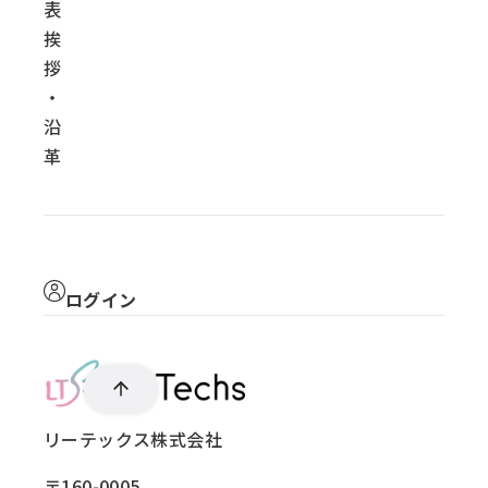
表
挨
拶
・
沿
革
ログイン
リーテックス株式会社
〒160-0005