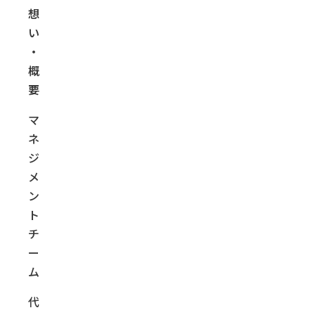
想
い
・
概
要
マ
ネ
ジ
メ
ン
ト
チ
ー
ム
代