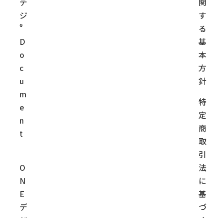
デ
関
ジ
す
®
る
D
基
o
本
c
方
u
針
m
特
e
定
n
商
t
取
引
O
法
N
に
E
基
デ
づ