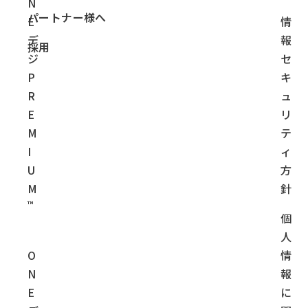
N
パートナー様へ
E
情
デ
報
採用
ジ
セ
P
キ
R
ュ
E
リ
M
テ
I
ィ
U
方
M
針
™
個
人
O
情
N
報
E
に