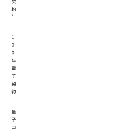
契
約
®
1
0
0
年
電
子
契
約
量
子
コ