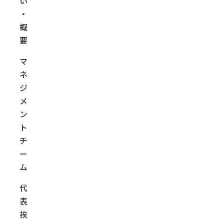
い
・
概
要
マ
ネ
ジ
メ
ン
ト
チ
ー
ム
代
表
挨