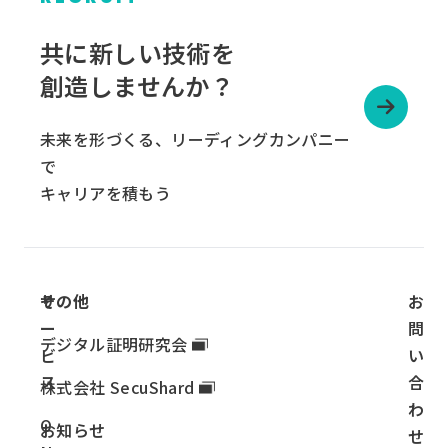
グ
ル
共に新しい技術を
ー
創造しませんか？
プ
リ
未来を形づくる、リーディングカンパニー
ン
で
ク
キャリアを積もう
サ
その他
お
ー
問
デジタル証明研究会
ビ
い
ス
合
株式会社 SecuShard
わ
O
お知らせ
せ