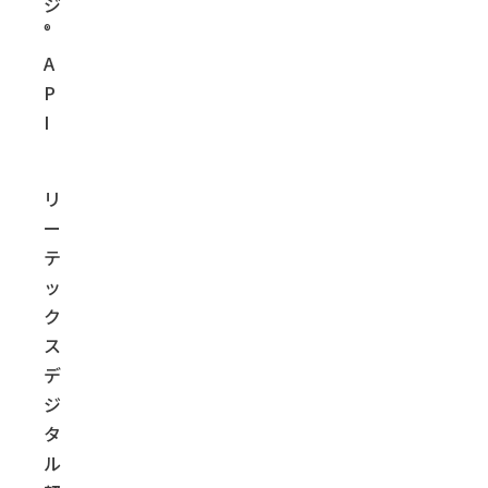
ジ
®
A
P
I
リ
ー
テ
ッ
ク
ス
デ
ジ
タ
ル