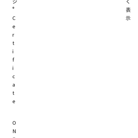
ジ
く
®
表
C
示
e
r
t
i
f
i
c
a
t
e
O
N