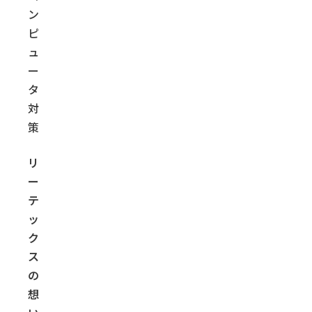
ン
ピ
ュ
ー
タ
対
策
リ
ー
テ
ッ
ク
ス
の
想