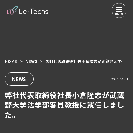
HOME
NEWS
弊社代表取締役社長小倉隆志が武蔵野大学法学部客員教授に就任しました。
コ
ン
テ
NEWS
2020.04.01
ン
弊社代表取締役社長小倉隆志が武蔵
ツ
へ
野大学法学部客員教授に就任しまし
移
た。
動