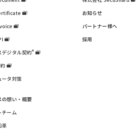
rtificate
お知らせ
nvoice
パートナー様へ
PI
採用
®
ス
デジタル契約
契約
ュータ対策
ス
の想い・概要
トチーム
沿革