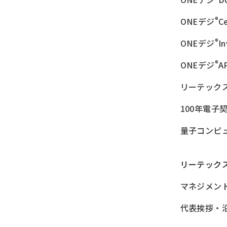
®
ONEデジ
Ce
®
ONEデジ
I
®
ONEデジ
A
リーテック
100年電子
量子コンピ
リーテック
マネジメン
代表挨拶・