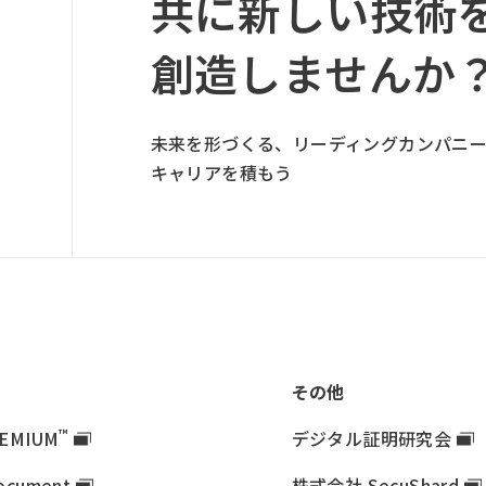
共に新しい技術
ー
プ
創造しませんか
リ
ン
ク
未来を形づくる、リーディングカンパニ
キャリアを積もう
その他
™
EMIUM
デジタル証明研究会
ocument
株式会社 SecuShard