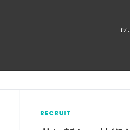
【プレ
RECRUIT
グ
ル