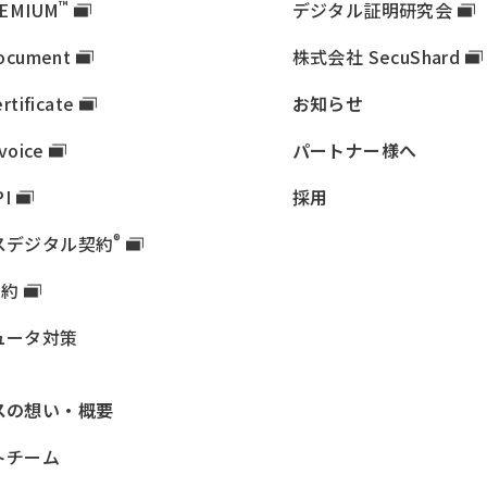
™
EMIUM
デジタル証明研究会
ocument
株式会社 SecuShard
rtificate
お知らせ
nvoice
パートナー様へ
PI
採用
®
ス
デジタル契約
契約
ュータ対策
ス
の想い・概要
トチーム