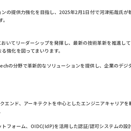
提供力強化を目指し、2025年2月1日付で河津拓哉氏が執行役員C
す。
においてリーダーシップを発揮し、最新の技術革新を推進して
なる強化を図ってまいります。
 FinTechの分野で革新的なソリューションを提供し、企業
ラ、バックエンド、アーキテクトを中心としたエンジニアキャリ
。
フォーム、OIDC(IdP)を活用した認証/認可システムの