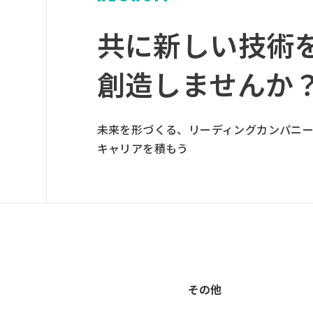
グ
ル
共に新しい技術
ー
プ
創造しませんか
リ
ン
ク
未来を形づくる、リーディングカンパニ
キャリアを積もう
その他