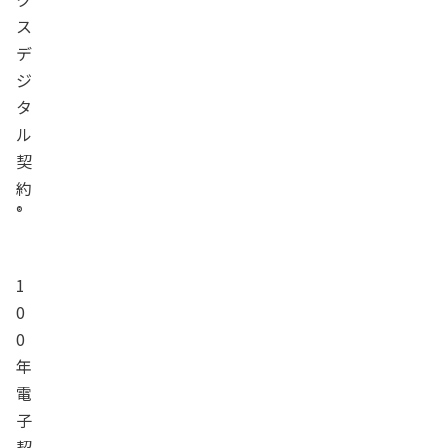
ス
デ
ジ
タ
ル
契
約
®
1
0
0
年
電
子
契