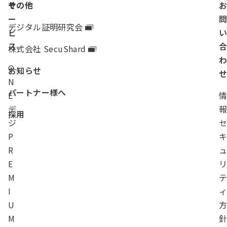
サ
その他
ー
デジタル証明研究会
ビ
ス
株式会社 SecuShard
O
お知らせ
N
パートナー様へ
E
デ
採用
ジ
P
R
E
M
I
U
M