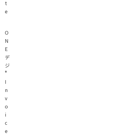
t
e
O
N
E
デ
ジ
®
I
n
v
o
i
c
e