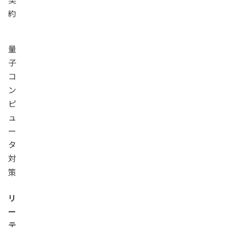
約
量
子
コ
ン
ピ
ュ
ー
タ
対
策
リ
ー
テ